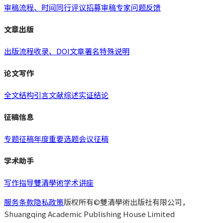
审稿流程、时间
同行评议
招募审稿专家
问题反馈
文章出版
出版流程
收录、DOI
文章署名
特殊说明
论文写作
全文结构
引言
文献综述
实证
结论
征稿信息
专题征稿
年度重要选题
会议征稿
学术助手
写作指导
雙清學術
学术讲座
服务条款
隐私政策
版权所有©雙清學術出版社有限公司，
Shuangqing Academic Publishing House Limited