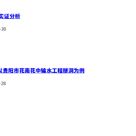
实证分析
30
以贵阳市花南花中输水工程隧洞为例
28